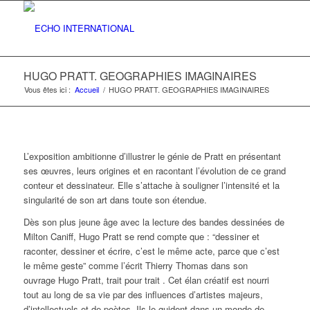
HUGO PRATT. GEOGRAPHIES IMAGINAIRES
Vous êtes ici :
Accueil
/
HUGO PRATT. GEOGRAPHIES IMAGINAIRES
L’exposition ambitionne d’illustrer le génie de Pratt en présentant
ses œuvres, leurs origines et en racontant l’évolution de ce grand
conteur et dessinateur. Elle s’attache à souligner l’intensité et la
singularité de son art dans toute son étendue.
Dès son plus jeune âge avec la lecture des bandes dessinées de
Milton Caniff, Hugo Pratt se rend compte que : “dessiner et
raconter, dessiner et écrire, c’est le même acte, parce que c’est
le même geste” comme l’écrit Thierry Thomas dans son
ouvrage
Hugo Pratt, trait pour trait
. Cet élan créatif est nourri
tout au long de sa vie par des influences d’artistes majeurs,
d’intellectuels et de poètes. Ils le guident dans un monde de