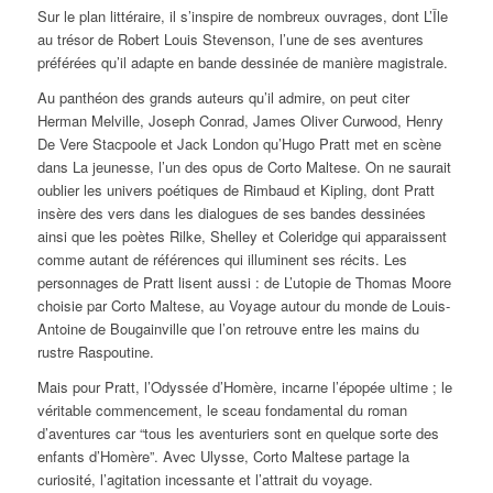
Sur le plan littéraire, il s’inspire de nombreux ouvrages, dont
L’Île
au trésor
de Robert Louis Stevenson, l’une de ses aventures
préférées qu’il adapte en bande dessinée de manière magistrale.
Au panthéon des grands auteurs qu’il admire, on peut citer
Herman Melville, Joseph Conrad, James Oliver Curwood, Henry
De Vere Stacpoole et Jack London qu’Hugo Pratt met en scène
dans La jeunesse, l’un des opus de Corto Maltese. On ne saurait
oublier les univers poétiques de Rimbaud et Kipling, dont Pratt
insère des vers dans les dialogues de ses bandes dessinées
ainsi que les poètes Rilke, Shelley et Coleridge qui apparaissent
comme autant de références qui illuminent ses récits. Les
personnages de Pratt lisent aussi : de
L’utopie
de Thomas Moore
choisie par Corto Maltese, au
Voyage autour du monde
de Louis-
Antoine de Bougainville que l’on retrouve entre les mains du
rustre Raspoutine.
Mais pour Pratt,
l’Odyssée
d’Homère, incarne l’épopée ultime ; le
véritable commencement, le sceau fondamental du roman
d’aventures car “tous les aventuriers sont en quelque sorte des
enfants d’Homère”. Avec Ulysse, Corto Maltese partage la
curiosité, l’agitation incessante et l’attrait du voyage.