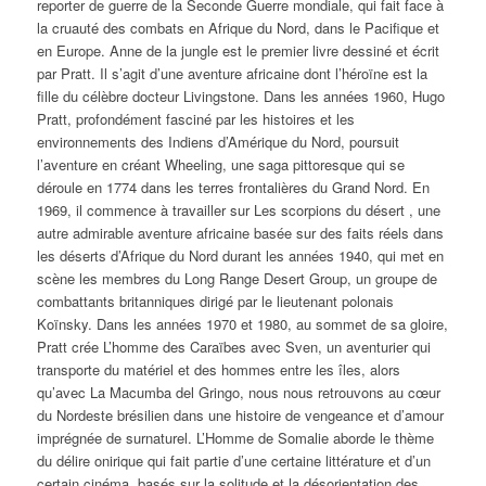
reporter de guerre de la Seconde Guerre mondiale, qui fait face à
la cruauté des combats en Afrique du Nord, dans le Pacifique et
en Europe.
Anne de la jungle
est le premier livre dessiné et écrit
par Pratt. Il s’agit d’une aventure africaine dont l’héroïne est la
fille du célèbre docteur Livingstone. Dans les années 1960, Hugo
Pratt, profondément fasciné par les histoires et les
environnements des Indiens d’Amérique du Nord, poursuit
l’aventure en créant
Wheeling
, une saga pittoresque qui se
déroule en 1774 dans les terres frontalières du Grand Nord. En
1969, il commence à travailler sur Les scorpions du désert , une
autre admirable aventure africaine basée sur des faits réels dans
les déserts d’Afrique du Nord durant les années 1940, qui met en
scène les membres du Long Range Desert Group, un groupe de
combattants britanniques dirigé par le lieutenant polonais
Koïnsky. Dans les années 1970 et 1980, au sommet de sa gloire,
Pratt crée
L’homme des Caraïbes
avec Sven, un aventurier qui
transporte du matériel et des hommes entre les îles, alors
qu’avec La Macumba del Gringo, nous nous retrouvons au cœur
du Nordeste brésilien dans une histoire de vengeance et d’amour
imprégnée de surnaturel.
L’Homme de Somalie
aborde le thème
du délire onirique qui fait partie d’une certaine littérature et d’un
certain cinéma, basés sur la solitude et la désorientation des