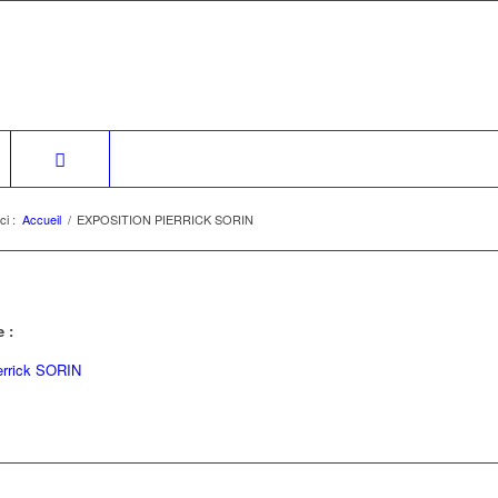
ci :
Accueil
/
EXPOSITION PIERRICK SORIN
e :
errick SORIN